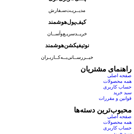
مدیــریـت‌سـفارش
کیف‌پول‌هوشمند
خریــد‌سریـع‌و‌آســان
نوتیفیکشن‌هوشمند
ــررســانی‌بــه‌کــاربـران
ان
ته‌ها