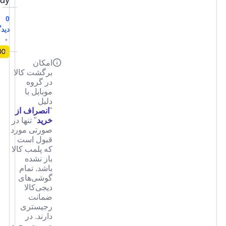
Body
بروزرسانی
0
قیمت:
دیدگاه
29
دی
•
1403
0,00
+
−
امکان
برگشت کالا
در گروه
موبایل با
افزودن
دلیل
به سبد
"
انصراف از
خرید
خرید
" تنها در
صورتی مورد
قبول است
که پلمب کالا
باز نشده
باشد. تمام
گوشی‌های
دیجی‌کالا
ضمانت
رجیستری
دارند. در
صورت وجود