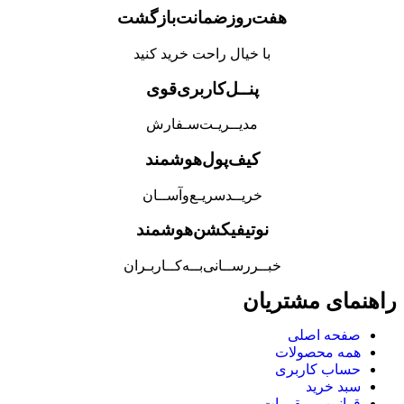
هفت‌روز‌ضمانت‌بازگشت
با خیال راحت خرید کنید
پنــل‌کاربری‌قوی
مدیــریـت‌سـفارش
کیف‌پول‌هوشمند
خریــد‌سریـع‌و‌آســان
نوتیفیکشن‌هوشمند
خبــررســانی‌بــه‌کــاربـران
راهنمای مشتریان
صفحه اصلی
همه محصولات
حساب کاربری
سبد خرید
قوانین و مقررات