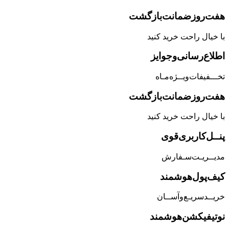
هفت‌روز‌ضمانت‌بازگشت
با خیال راحت خرید کنید
اطلاع‌رسانی‌و‌جوایز
تخـــفیفات‌ویــژه‌مـاه
هفت‌روز‌ضمانت‌بازگشت
با خیال راحت خرید کنید
پنــل‌کاربری‌قوی
مدیــریـت‌سـفارش
کیف‌پول‌هوشمند
خریــد‌سریـع‌و‌آســان
نوتیفیکشن‌هوشمند