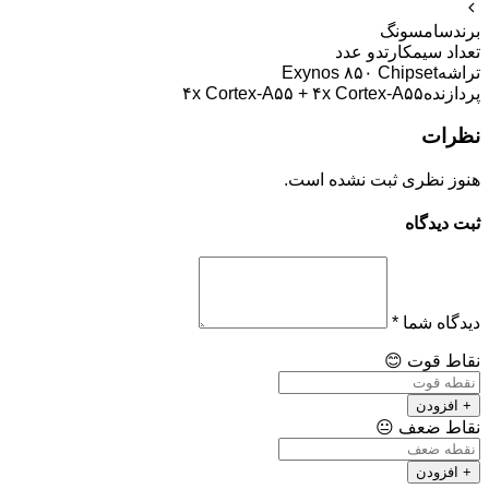
برند
سامسونگ
تعداد سیمکارت
دو عدد
تراشه
Exynos ۸۵۰ Chipset
پردازنده
۴x Cortex-A۵۵ + ۴x Cortex-A۵۵
نظرات
هنوز نظری ثبت نشده است.
ثبت دیدگاه
دیدگاه شما
*
نقاط قوت
😊
+ افزودن
نقاط ضعف
😐
+ افزودن