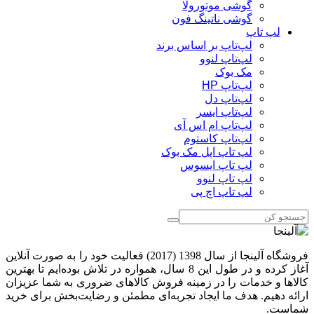
گوشی موتورولا
گوشی ناتینگ فون
لپ تاپ
لپ‌تاپ بر اساس برند
لپ‌تاپ لنوو
مک بوک
لپ‌تاپ HP
لپ‌تاپ دل
لپ‌تاپ ایسر
لپ‌تاپ ام اس آی
لپ‌تاپ کاستوم
لپ تاپ اپل مک بوک
لپ تاپ ایسوس
لپ تاپ لنوو
لپ تاپ اچ پی
فروشگاه آلینجا از سال 1398 (2017) فعالیت خود را به صورت آنلاین
آغاز کرده و در طول این 8 سال، همواره در تلاش بوده‌ایم تا بهترین
کالاها و خدمات را در زمینه فروش کالاهای ضروری به شما عزیزان
ارائه دهیم. هدف ما ایجاد تجربه‌ای مطمئن و رضایت‌بخش برای خرید
شماست.