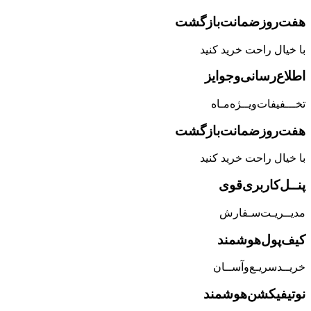
هفت‌روز‌ضمانت‌بازگشت
با خیال راحت خرید کنید
اطلاع‌رسانی‌و‌جوایز
تخـــفیفات‌ویــژه‌مـاه
هفت‌روز‌ضمانت‌بازگشت
با خیال راحت خرید کنید
پنــل‌کاربری‌قوی
مدیــریـت‌سـفارش
کیف‌پول‌هوشمند
خریــد‌سریـع‌و‌آســان
نوتیفیکشن‌هوشمند