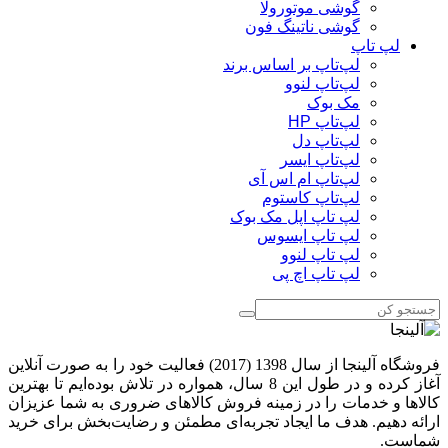
گوشی موتورولا
گوشی ناتینگ فون
لپ تاپ
لپ‌تاپ بر اساس برند
لپ‌تاپ لنوو
مک بوک
لپ‌تاپ HP
لپ‌تاپ دل
لپ‌تاپ ایسر
لپ‌تاپ ام اس آی
لپ‌تاپ کاستوم
لپ تاپ اپل مک بوک
لپ تاپ ایسوس
لپ تاپ لنوو
لپ تاپ اچ پی
فروشگاه آلینجا از سال 1398 (2017) فعالیت خود را به صورت آنلاین
آغاز کرده و در طول این 8 سال، همواره در تلاش بوده‌ایم تا بهترین
کالاها و خدمات را در زمینه فروش کالاهای ضروری به شما عزیزان
ارائه دهیم. هدف ما ایجاد تجربه‌ای مطمئن و رضایت‌بخش برای خرید
شماست.