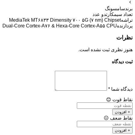
برند
سامسونگ
تعداد سیمکارت
دو عدد
تراشه
MediaTek MT۶۸۳۳ Dimensity ۷۰۰ ۵G (۷ nm) Chipset
پردازنده
Dual-Core Cortex-A۷۶ & Hexa-Core Cortex-A۵۵ CPU
نظرات
هنوز نظری ثبت نشده است.
ثبت دیدگاه
دیدگاه شما
*
نقاط قوت
😊
+ افزودن
نقاط ضعف
😐
+ افزودن