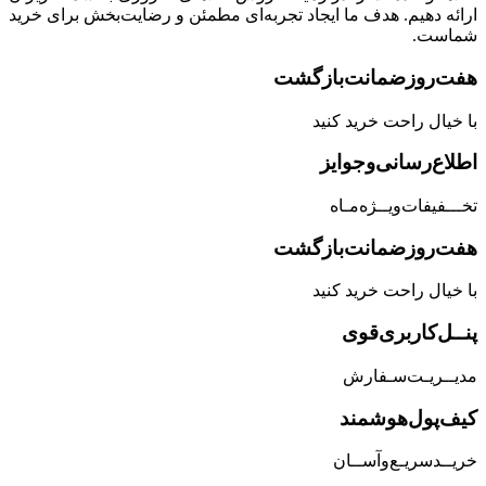
ارائه دهیم. هدف ما ایجاد تجربه‌ای مطمئن و رضایت‌بخش برای خرید
شماست.
هفت‌روز‌ضمانت‌بازگشت
با خیال راحت خرید کنید
اطلاع‌رسانی‌و‌جوایز
تخـــفیفات‌ویــژه‌مـاه
هفت‌روز‌ضمانت‌بازگشت
با خیال راحت خرید کنید
پنــل‌کاربری‌قوی
مدیــریـت‌سـفارش
کیف‌پول‌هوشمند
خریــد‌سریـع‌و‌آســان