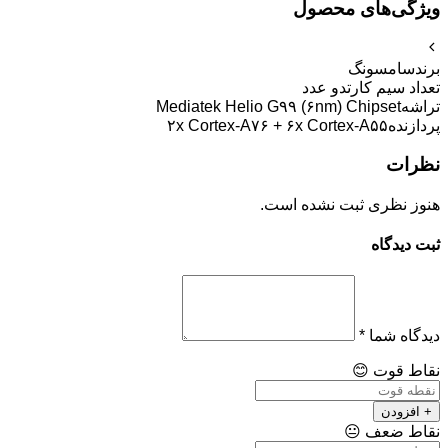
ویژگی‌های محصول
برند
سامسونگ
تعداد سیم کارت
دو عدد
تراشه
Mediatek Helio G۹۹ (۶nm) Chipset
پردازنده
۲x Cortex-A۷۶ + ۶x Cortex-A۵۵
نظرات
هنوز نظری ثبت نشده است.
ثبت دیدگاه
دیدگاه شما
*
نقاط قوت
😊
+ افزودن
نقاط ضعف
😐