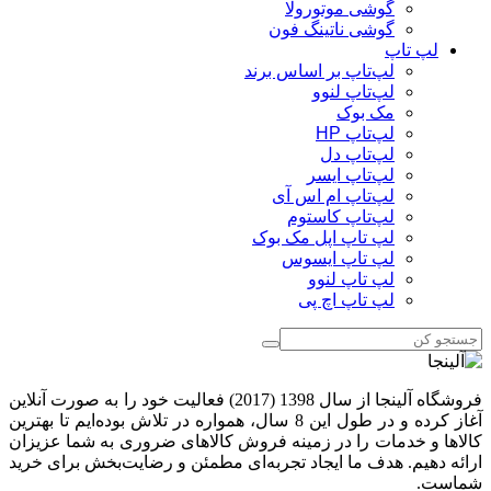
گوشی موتورولا
گوشی ناتینگ فون
لپ تاپ
لپ‌تاپ بر اساس برند
لپ‌تاپ لنوو
مک بوک
لپ‌تاپ HP
لپ‌تاپ دل
لپ‌تاپ ایسر
لپ‌تاپ ام اس آی
لپ‌تاپ کاستوم
لپ تاپ اپل مک بوک
لپ تاپ ایسوس
لپ تاپ لنوو
لپ تاپ اچ پی
فروشگاه آلینجا از سال 1398 (2017) فعالیت خود را به صورت آنلاین
آغاز کرده و در طول این 8 سال، همواره در تلاش بوده‌ایم تا بهترین
کالاها و خدمات را در زمینه فروش کالاهای ضروری به شما عزیزان
ارائه دهیم. هدف ما ایجاد تجربه‌ای مطمئن و رضایت‌بخش برای خرید
شماست.