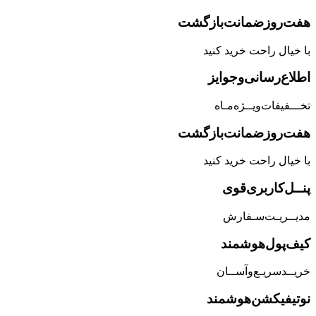
هفت‌روز‌ضمانت‌بازگشت
با خیال راحت خرید کنید
اطلاع‌رسانی‌و‌جوایز
تخـــفیفات‌ویــژه‌مـاه
هفت‌روز‌ضمانت‌بازگشت
با خیال راحت خرید کنید
پنــل‌کاربری‌قوی
مدیــریـت‌سـفارش
کیف‌پول‌هوشمند
خریــد‌سریـع‌و‌آســان
نوتیفیکشن‌هوشمند