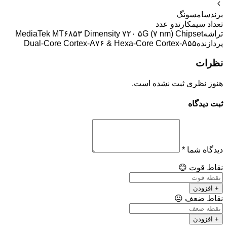
برند
سامسونگ
تعداد سیمکارت
دو عدد
تراشه
MediaTek MT۶۸۵۳ Dimensity ۷۲۰ ۵G (۷ nm) Chipset
پردازنده
Dual-Core Cortex-A۷۶ & Hexa-Core Cortex-A۵۵
نظرات
هنوز نظری ثبت نشده است.
ثبت دیدگاه
دیدگاه شما
*
نقاط قوت
😊
+ افزودن
نقاط ضعف
😐
+ افزودن