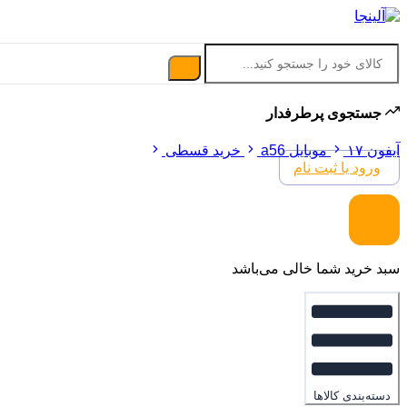
جستجوی پرطرفدار
آیفون ۱۷
موبایل a56
خرید قسطی
ورود یا ثبت نام
سبد خرید شما خالی می‌باشد
دسته‌بندی کالاها