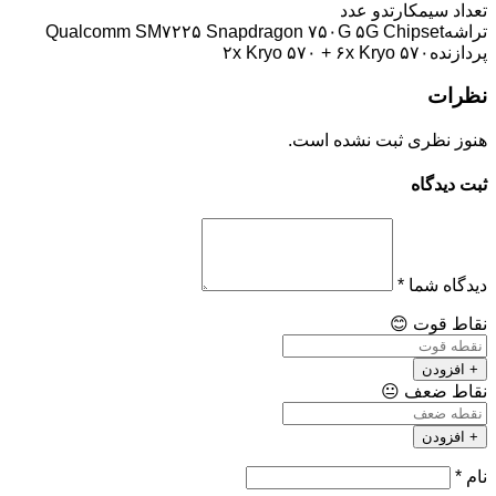
تعداد سیمکارت
دو عدد
تراشه
Qualcomm SM۷۲۲۵ Snapdragon ۷۵۰G ۵G Chipset
پردازنده
۲x Kryo ۵۷۰ + ۶x Kryo ۵۷۰
نظرات
هنوز نظری ثبت نشده است.
ثبت دیدگاه
دیدگاه شما
*
نقاط قوت
😊
+ افزودن
نقاط ضعف
😐
+ افزودن
نام
*