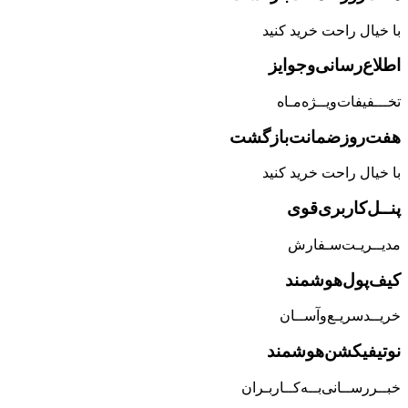
با خیال راحت خرید کنید
اطلاع‌رسانی‌و‌جوایز
تخـــفیفات‌ویــژه‌مـاه
هفت‌روز‌ضمانت‌بازگشت
با خیال راحت خرید کنید
پنــل‌کاربری‌قوی
مدیــریـت‌سـفارش
کیف‌پول‌هوشمند
خریــد‌سریـع‌و‌آســان
نوتیفیکشن‌هوشمند
خبــررســانی‌بــه‌کــاربـران