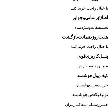
با خیال راحت خرید کنید
اطلاع‌رسانی‌و‌جوایز
تخـــفیفات‌ویــژه‌مـاه
هفت‌روز‌ضمانت‌بازگشت
با خیال راحت خرید کنید
پنــل‌کاربری‌قوی
مدیــریـت‌سـفارش
کیف‌پول‌هوشمند
خریــد‌سریـع‌و‌آســان
نوتیفیکشن‌هوشمند
خبــررســانی‌بــه‌کــاربـران