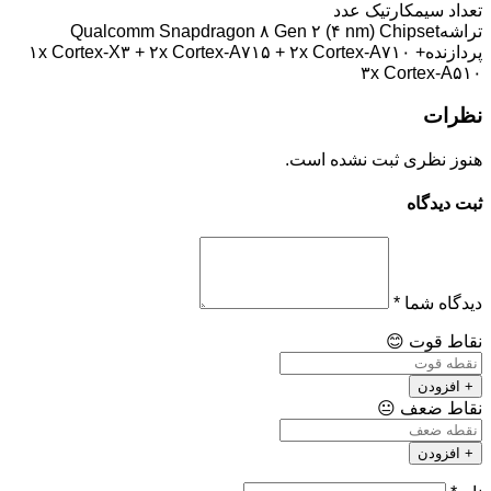
تعداد سیمکارت
یک عدد
تراشه
Qualcomm Snapdragon ۸ Gen ۲ (۴ nm) Chipset
پردازنده
۱x Cortex-X۳ + ۲x Cortex-A۷۱۵ + ۲x Cortex-A۷۱۰ +
۳x Cortex-A۵۱۰
نظرات
هنوز نظری ثبت نشده است.
ثبت دیدگاه
دیدگاه شما
*
نقاط قوت
😊
+ افزودن
نقاط ضعف
😐
+ افزودن