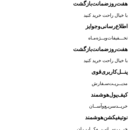
هفت‌روز‌ضمانت‌بازگشت
با خیال راحت خرید کنید
اطلاع‌رسانی‌و‌جوایز
تخـــفیفات‌ویــژه‌مـاه
هفت‌روز‌ضمانت‌بازگشت
با خیال راحت خرید کنید
پنــل‌کاربری‌قوی
مدیــریـت‌سـفارش
کیف‌پول‌هوشمند
خریــد‌سریـع‌و‌آســان
نوتیفیکشن‌هوشمند
خبــررســانی‌بــه‌کــاربـران