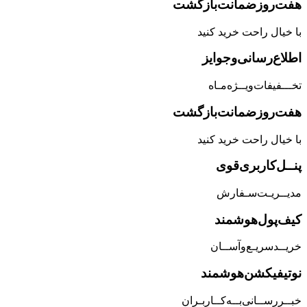
هفت‌روز‌ضمانت‌بازگشت
با خیال راحت خرید کنید
اطلاع‌رسانی‌و‌جوایز
تخـــفیفات‌ویــژه‌مـاه
هفت‌روز‌ضمانت‌بازگشت
با خیال راحت خرید کنید
پنــل‌کاربری‌قوی
مدیــریـت‌سـفارش
کیف‌پول‌هوشمند
خریــد‌سریـع‌و‌آســان
نوتیفیکشن‌هوشمند
خبــررســانی‌بــه‌کــاربـران