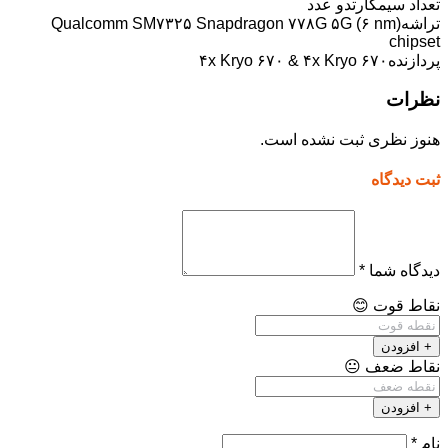
تعداد سیمکارت
دو عدد
تراشه
Qualcomm SM۷۳۲۵ Snapdragon ۷۷۸G ۵G (۶ nm)
chipset
پردازنده
۴x Kryo ۶۷۰ & ۴x Kryo ۶۷۰
نظرات
هنوز نظری ثبت نشده است.
ثبت دیدگاه
دیدگاه شما
*
نقاط قوت
😊
+ افزودن
نقاط ضعف
😐
+ افزودن
نام
*