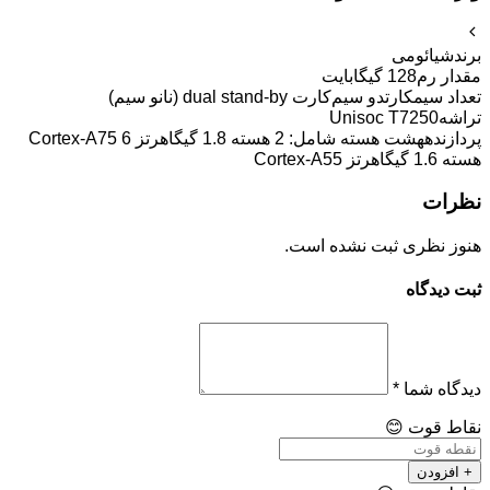
برند
شیائومی
مقدار رم
128 گیگابایت
تعداد سیمکارت
دو سیم‌کارت dual stand-by (نانو سیم)
تراشه
Unisoc T7250
پردازنده
هشت هسته شامل: 2 هسته 1.8 گیگاهرتز Cortex-A75 6
هسته 1.6 گیگاهرتز Cortex-A55
نظرات
هنوز نظری ثبت نشده است.
ثبت دیدگاه
دیدگاه شما
*
نقاط قوت
😊
+ افزودن