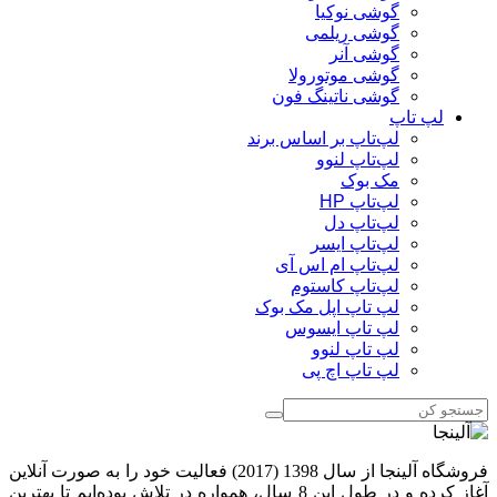
گوشی نوکیا
گوشی ریلمی
گوشی آنر
گوشی موتورولا
گوشی ناتینگ فون
لپ تاپ
لپ‌تاپ بر اساس برند
لپ‌تاپ لنوو
مک بوک
لپ‌تاپ HP
لپ‌تاپ دل
لپ‌تاپ ایسر
لپ‌تاپ ام اس آی
لپ‌تاپ کاستوم
لپ تاپ اپل مک بوک
لپ تاپ ایسوس
لپ تاپ لنوو
لپ تاپ اچ پی
فروشگاه آلینجا از سال 1398 (2017) فعالیت خود را به صورت آنلاین
آغاز کرده و در طول این 8 سال، همواره در تلاش بوده‌ایم تا بهترین