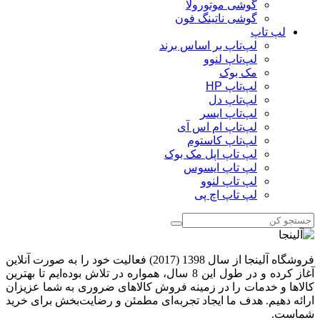
گوشی موتورولا
گوشی ناتینگ فون
لپ تاپ
لپ‌تاپ بر اساس برند
لپ‌تاپ لنوو
مک بوک
لپ‌تاپ HP
لپ‌تاپ دل
لپ‌تاپ ایسر
لپ‌تاپ ام اس آی
لپ‌تاپ کاستوم
لپ تاپ اپل مک بوک
لپ تاپ ایسوس
لپ تاپ لنوو
لپ تاپ اچ پی
فروشگاه آلینجا از سال 1398 (2017) فعالیت خود را به صورت آنلاین
آغاز کرده و در طول این 8 سال، همواره در تلاش بوده‌ایم تا بهترین
کالاها و خدمات را در زمینه فروش کالاهای ضروری به شما عزیزان
ارائه دهیم. هدف ما ایجاد تجربه‌ای مطمئن و رضایت‌بخش برای خرید
شماست.