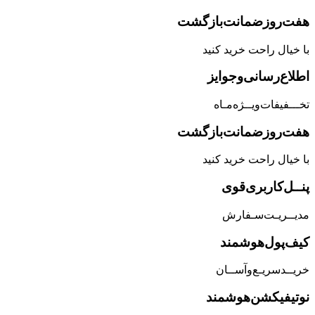
هفت‌روز‌ضمانت‌بازگشت
با خیال راحت خرید کنید
اطلاع‌رسانی‌و‌جوایز
تخـــفیفات‌ویــژه‌مـاه
هفت‌روز‌ضمانت‌بازگشت
با خیال راحت خرید کنید
پنــل‌کاربری‌قوی
مدیــریـت‌سـفارش
کیف‌پول‌هوشمند
خریــد‌سریـع‌و‌آســان
نوتیفیکشن‌هوشمند