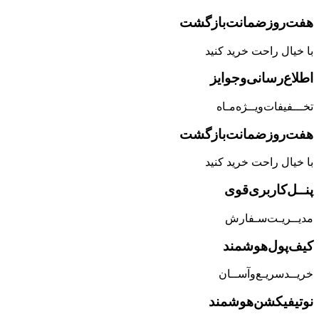
هفت‌روز‌ضمانت‌بازگشت
با خیال راحت خرید کنید
اطلاع‌رسانی‌و‌جوایز
تخـــفیفات‌ویــژه‌مـاه
هفت‌روز‌ضمانت‌بازگشت
با خیال راحت خرید کنید
پنــل‌کاربری‌قوی
مدیــریـت‌سـفارش
کیف‌پول‌هوشمند
خریــد‌سریـع‌و‌آســان
نوتیفیکشن‌هوشمند