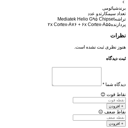
برند
شیائومی
تعداد سیمکارت
دو عدد
تراشه
Mediatek Helio G۹۵ Chipset
پردازنده
۲x Cortex-A۷۶ + ۶x Cortex-A۵۵
نظرات
هنوز نظری ثبت نشده است.
ثبت دیدگاه
دیدگاه شما
*
نقاط قوت
😊
+ افزودن
نقاط ضعف
😐
+ افزودن