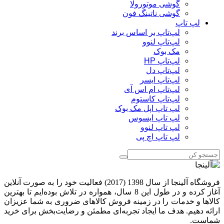
گوشی موتورولا
گوشی ناتینگ فون
لپ تاپ
لپ‌تاپ بر اساس برند
لپ‌تاپ لنوو
مک بوک
لپ‌تاپ HP
لپ‌تاپ دل
لپ‌تاپ ایسر
لپ‌تاپ ام اس آی
لپ‌تاپ کاستوم
لپ تاپ اپل مک بوک
لپ تاپ ایسوس
لپ تاپ لنوو
لپ تاپ اچ پی
فروشگاه آلینجا از سال 1398 (2017) فعالیت خود را به صورت آنلاین
آغاز کرده و در طول این 8 سال، همواره در تلاش بوده‌ایم تا بهترین
کالاها و خدمات را در زمینه فروش کالاهای ضروری به شما عزیزان
ارائه دهیم. هدف ما ایجاد تجربه‌ای مطمئن و رضایت‌بخش برای خرید
شماست.