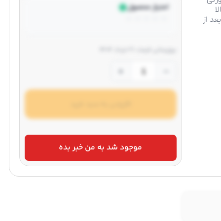
ورتی
امتیاز محصول
ا
☆
☆
☆
☆
☆
عد از
بروزرسانی قیمت: 21 خرداد 1404
+
−
افزودن به سبد خرید
موجود شد به من خبر بده