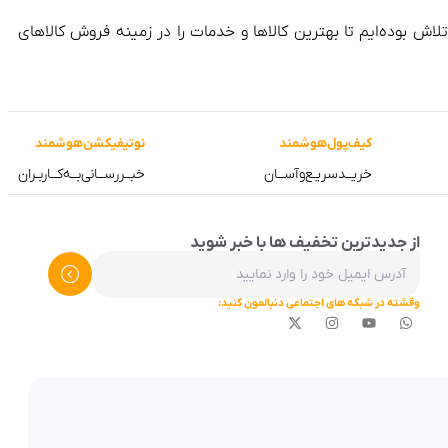
فعالیت خود را به صورت آنلاین آغاز کرده و در طول این 8 سال، همواره در تلاش بوده‌ایم تا بهترین کالاها و خدمات را در زمینه فروش کالاهای
کیف‌پول‌هوشمند
نوتیفیکشن‌هوشمند
خریــد‌سریـع‌و‌آســان
خبــررســانی‌بــه‌کــاربـران
از جدیدترین تخفیف ها با خبر شوید
وقشته در شبکه های اجتماعی دنبالمون کنید: