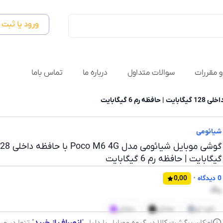
ورود یا ثبت 
و مقررات
سوالات متداول
درباره ما
تماس باما
شیائومی
گوشی موبایل شیائومی مدل Poco M6 4G با
گیگابایت | حافظه رم 6 گیگابایت
0 دیدگاه
•
0,00
رنگ
نقره ای
مشکی
بنفش