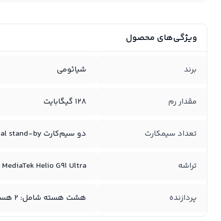
ویژگی‌های محصول
برند
شیائومی
مقدار رم
128 گیگابایت
تعداد سیمکارت
دو سیم‌کارت dual stand-by (نانو سیم)
تراشه
MediaTek Helio G91 Ultra
پردازنده
هشت هسته شامل: 2 هسته 2.0 گیگاهرتز Cortex-A75 6 هسته 1.8 گیگاهرتز Cortex-A55