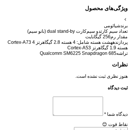
ویژگی‌های محصول
برند
شیائومی
تعداد سیم کارت
دو سیم‌کارت dual stand-by (نانو سیم)
مقدار رم
256 گیگابایت
پردازنده
هشت هسته شامل: 4 هسته 2.8 گیگاهرتز Cortex-A73 4
هسته 1.9 گیگاهرتز Cortex-A53
تراشه
Qualcomm SM6225 Snapdragon 685
نظرات
هنوز نظری ثبت نشده است.
ثبت دیدگاه
دیدگاه شما
*
نقاط قوت
😊