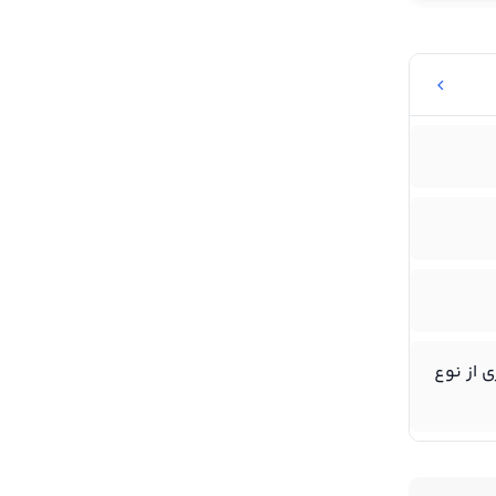
Cortex-A - سه هسته ۳.۲۰ گیگاهرتزی از نوع