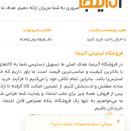
ضروری به شما عزیزان ارائه دهیم. هدف ما
هفت‌روز‌ضمانت‌بازگشت
اطلاع‌رسانی‌و‌جوایز
با خیال راحت خرید کنید
تخـــفیفات‌ویــژه‌مـاه
فروشگاه‌ اینترنتی‌ آلینجا
در فروشگاه آلینجا، هدف اصلی ما تسهیل دسترسی شما به کالاها
با بالاترین کیفیت و مناسب‌ترین قیمت است. ما باور داریم که خر
استرس‌زا باشد، بنابراین تمام تلاش خود را می‌کنیم تا فرآیند خرید را
ساده، مطمئن و لذت‌بخش کنیم. از تضمین اصالت کالا گرفته تا ارا
پس از فروش، همه چیز برای جلب اعتماد و رضایت شما طراحی ش
ما می‌خواهیم نه تنها یک فروشگاه، بلکه همراهی قابل اعتماد 
خریدتان باشیم.
آدرس
کرج، خیابان بهار، بلوار شهید نژاد رمضانی، پلاک 123
×
سوالی درباره محصولات سایت دارید؟
ایمیل
info@allinja.com