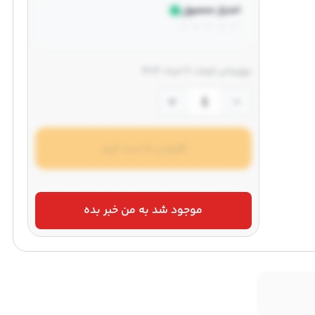
امتیاز محصول
☆
☆
☆
☆
☆
بروزرسانی قیمت: 21 خرداد 1404
+
−
افزودن به سبد خرید
موجود شد به من خبر بده