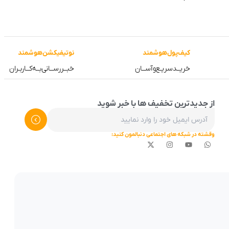
کیف‌پول‌هوشمند
نوتیفیکشن‌هوشمند
خریــد‌سریـع‌و‌آســان
خبــررســانی‌بــه‌کــاربـران
از جدیدترین تخفیف ها با خبر شوید
وقشته در شبکه های اجتماعی دنبالمون کنید: