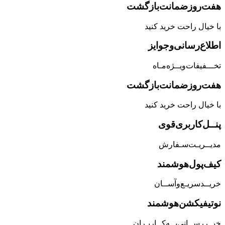
هفت‌روز‌ضمانت‌بازگشت
با خیال راحت خرید کنید
اطلاع‌رسانی‌و‌جوایز
تخـــفیفات‌ویــژه‌مـاه
هفت‌روز‌ضمانت‌بازگشت
با خیال راحت خرید کنید
پنــل‌کاربری‌قوی
مدیــریـت‌سـفارش
کیف‌پول‌هوشمند
خریــد‌سریـع‌و‌آســان
نوتیفیکشن‌هوشمند
خبــررســانی‌بــه‌کــاربـران