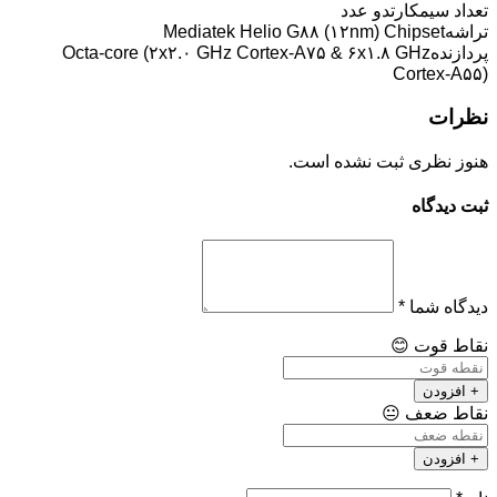
تعداد سیمکارت
دو عدد
تراشه
Mediatek Helio G۸۸ (۱۲nm) Chipset
پردازنده
Octa-core (۲x۲.۰ GHz Cortex-A۷۵ & ۶x۱.۸ GHz
Cortex-A۵۵)
نظرات
هنوز نظری ثبت نشده است.
ثبت دیدگاه
دیدگاه شما
*
نقاط قوت
😊
+ افزودن
نقاط ضعف
😐
+ افزودن