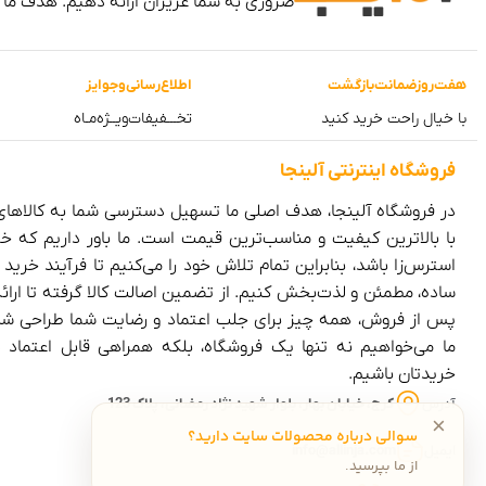
ضروری به شما عزیزان ارائه دهیم. هدف ما
هفت‌روز‌ضمانت‌بازگشت
اطلاع‌رسانی‌و‌جوایز
با خیال راحت خرید کنید
تخـــفیفات‌ویــژه‌مـاه
فروشگاه‌ اینترنتی‌ آلینجا
در فروشگاه آلینجا، هدف اصلی ما تسهیل دسترسی شما به کالاها
با بالاترین کیفیت و مناسب‌ترین قیمت است. ما باور داریم که خر
استرس‌زا باشد، بنابراین تمام تلاش خود را می‌کنیم تا فرآیند خرید را
ساده، مطمئن و لذت‌بخش کنیم. از تضمین اصالت کالا گرفته تا ارا
پس از فروش، همه چیز برای جلب اعتماد و رضایت شما طراحی ش
ما می‌خواهیم نه تنها یک فروشگاه، بلکه همراهی قابل اعتماد 
خریدتان باشیم.
آدرس
کرج، خیابان بهار، بلوار شهید نژاد رمضانی، پلاک 123
×
سوالی درباره محصولات سایت دارید؟
ایمیل
info@allinja.com
از ما بپرسید.