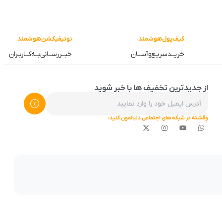
کیف‌پول‌هوشمند
نوتیفیکشن‌هوشمند
خریــد‌سریـع‌و‌آســان
خبــررســانی‌بــه‌کــاربـران
از جدیدترین تخفیف ها با خبر شوید
وقشته در شبکه های اجتماعی دنبالمون کنید: