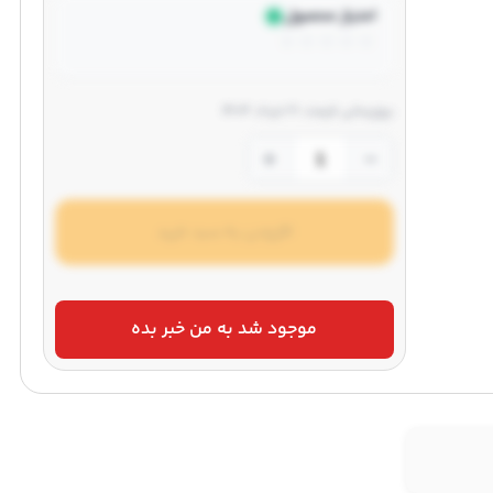
امتیاز محصول
☆
☆
☆
☆
☆
بروزرسانی قیمت: 21 خرداد 1404
+
−
افزودن به سبد خرید
موجود شد به من خبر بده