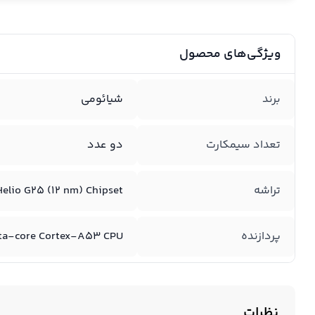
ویژگی‌های محصول
برند
شیائومی
تعداد سیمکارت
دو عدد
تراشه
elio G۲۵ (۱۲ nm) Chipset
پردازنده
ta-core Cortex-A۵۳ CPU
نظرات