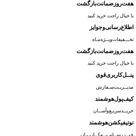
هفت‌روز‌ضمانت‌بازگشت
با خیال راحت خرید کنید
اطلاع‌رسانی‌و‌جوایز
تخـــفیفات‌ویــژه‌مـاه
هفت‌روز‌ضمانت‌بازگشت
با خیال راحت خرید کنید
پنــل‌کاربری‌قوی
مدیــریـت‌سـفارش
کیف‌پول‌هوشمند
خریــد‌سریـع‌و‌آســان
نوتیفیکشن‌هوشمند
خبــررســانی‌بــه‌کــاربـران