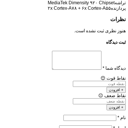
تراشه
MediaTek Dimensity ۹۲۰ Chipset
پردازنده
۲x Cortex-A۷۸ + ۶x Cortex-A۵۵
نظرات
هنوز نظری ثبت نشده است.
ثبت دیدگاه
دیدگاه شما
*
نقاط قوت
😊
+ افزودن
نقاط ضعف
😐
+ افزودن
نام
*