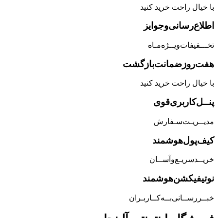
با خیال راحت خرید کنید
اطلاع‌رسانی‌و‌جوایز
تخـــفیفات‌ویــژه‌مـاه
هفت‌روز‌ضمانت‌بازگشت
با خیال راحت خرید کنید
پنــل‌کاربری‌قوی
مدیــریـت‌سـفارش
کیف‌پول‌هوشمند
خریــد‌سریـع‌و‌آســان
نوتیفیکشن‌هوشمند
خبــررســانی‌بــه‌کــاربـران