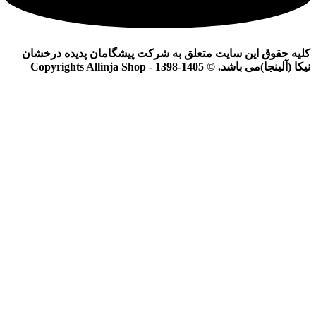
کلیه حقوق این سایت متعلق به شرکت پیشگامان پدیده درخشان
نیکا (آلینجا)می باشد. © Copyrights Allinja Shop - 1398-1405