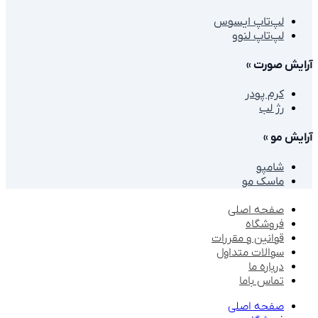
لپ‌تاپ ایسوس
لپ‌تاپ لنوو
یش صورت
»
کرم پودر
رژ لب
یش مو
»
شامپو
ماسک مو
صفحه اصلی
فروشگاه
قوانین و مقررات
سوالات متداول
درباره ما
تماس باما
صفحه اصلی