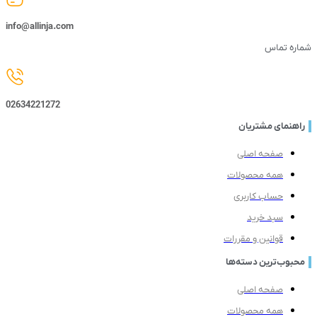
info@allinja.com
ه تماس
02634221272
نمای مشتریان
صفحه اصلی
همه محصولات
حساب کاربری
سبد خرید
قوانین و مقررات
وب‌ترین دسته‌ها
صفحه اصلی
همه محصولات