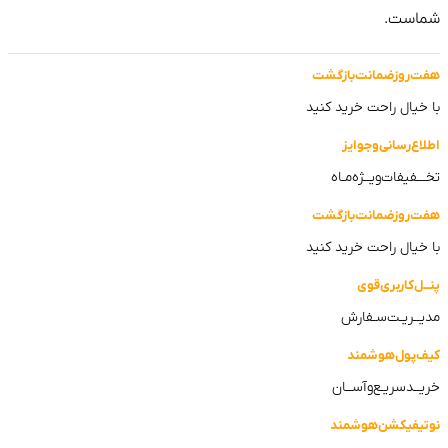
ست.
روز‌ضمانت‌بازگشت
یال راحت خرید کنید
‌رسانی‌و‌جوایز
فیفات‌ویــژه‌مـاه
روز‌ضمانت‌بازگشت
یال راحت خرید کنید
‌کاربری‌قوی
ـریـت‌سـفارش
پول‌هوشمند
د‌سریـع‌و‌آســان
فیکشن‌هوشمند