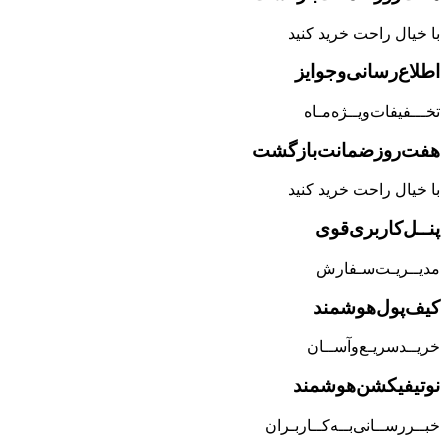
با خیال راحت خرید کنید
اطلاع‌رسانی‌و‌جوایز
تخـــفیفات‌ویــژه‌مـاه
هفت‌روز‌ضمانت‌بازگشت
با خیال راحت خرید کنید
پنــل‌کاربری‌قوی
مدیــریـت‌سـفارش
کیف‌پول‌هوشمند
خریــد‌سریـع‌و‌آســان
نوتیفیکشن‌هوشمند
خبــررســانی‌بــه‌کــاربـران