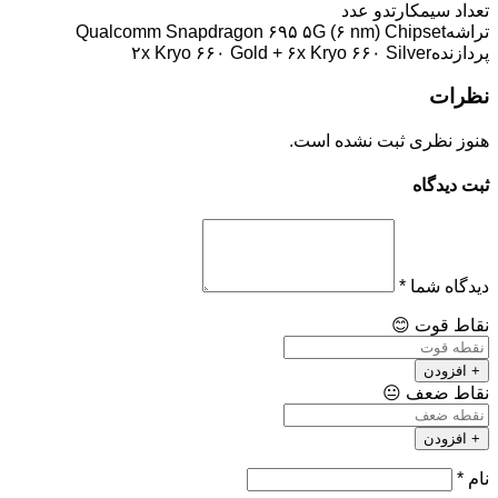
تعداد سیمکارت
دو عدد
تراشه
Qualcomm Snapdragon ۶۹۵ ۵G (۶ nm) Chipset
پردازنده
۲x Kryo ۶۶۰ Gold + ۶x Kryo ۶۶۰ Silver
نظرات
هنوز نظری ثبت نشده است.
ثبت دیدگاه
دیدگاه شما
*
نقاط قوت
😊
+ افزودن
نقاط ضعف
😐
+ افزودن
نام
*