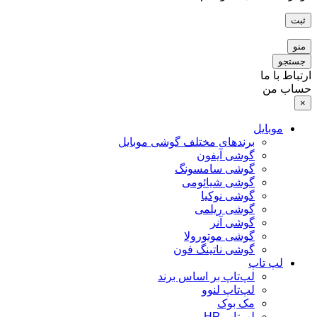
ثبت
منو
جستجو
ارتباط با ما
حساب من
×
موبایل
برندهای مختلف گوشی موبایل
گوشی آیفون
گوشی سامسونگ
گوشی شیائومی
گوشی نوکیا
گوشی ریلمی
گوشی آنر
گوشی موتورولا
گوشی ناتینگ فون
لپ تاپ
لپ‌تاپ بر اساس برند
لپ‌تاپ لنوو
مک بوک
لپ‌تاپ HP