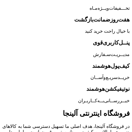
تخـــفیفات‌ویــژه‌مـاه
هفت‌روز‌ضمانت‌بازگشت
با خیال راحت خرید کنید
پنــل‌کاربری‌قوی
مدیــریـت‌سـفارش
کیف‌پول‌هوشمند
خریــد‌سریـع‌و‌آســان
نوتیفیکشن‌هوشمند
خبــررســانی‌بــه‌کــاربـران
فروشگاه‌ اینترنتی‌ آلینجا
در فروشگاه آلینجا، هدف اصلی ما تسهیل دسترسی شما به کالاهای
ضروری با بالاترین کیفیت و مناسب‌ترین قیمت است. ما باور داریم