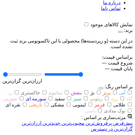
درباره ما
تماس باما
نمایش کالاهای موجود
برند:
در این دسته (و زیردسته‌ها) محصولی با این تاکسونومی برند ثبت
نشده است.
براساس قیمت:
شروع قیمت
—
پایان قیمت
—
ارزان‌ترین
گران‌ترین
بر اساس رنگ:
آبی
برنز
بژ
بنفش
تیتانیوم
خاکستری
رز
گلد
زرد
زیتونی
سبز
سفید
سورمه ای
صورتی
طلایی
قرمز
لیمویی
مشکی
نارنجی
نقره ای
نوک مدادی
یاسی
مرتب‌سازی بر اساس :
پیش‌فرض
پرفروش‌ترین
محبوب‌ترین
جدیدترین
ارزان‌ترین
گران‌ترین
در دسترس