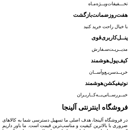
تخـــفیفات‌ویــژه‌مـاه
هفت‌روز‌ضمانت‌بازگشت
با خیال راحت خرید کنید
پنــل‌کاربری‌قوی
مدیــریـت‌سـفارش
کیف‌پول‌هوشمند
خریــد‌سریـع‌و‌آســان
نوتیفیکشن‌هوشمند
خبــررســانی‌بــه‌کــاربـران
فروشگاه‌ اینترنتی‌ آلینجا
در فروشگاه آلینجا، هدف اصلی ما تسهیل دسترسی شما به کالاهای
ضروری با بالاترین کیفیت و مناسب‌ترین قیمت است. ما باور داریم