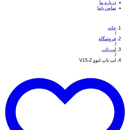
درباره ما
تماس باما
خانه
/
فروشگاه
/
لپ تاپ
/
لپ تاپ لنوو V15-Z