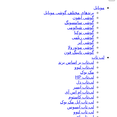
موبایل
برندهای مختلف گوشی موبایل
گوشی آیفون
گوشی سامسونگ
گوشی شیائومی
گوشی نوکیا
گوشی ریلمی
گوشی آنر
گوشی موتورولا
گوشی ناتینگ فون
لپ تاپ
لپ‌تاپ بر اساس برند
لپ‌تاپ لنوو
مک بوک
لپ‌تاپ HP
لپ‌تاپ دل
لپ‌تاپ ایسر
لپ‌تاپ ام اس آی
لپ‌تاپ کاستوم
لپ تاپ اپل مک بوک
لپ تاپ ایسوس
لپ تاپ لنوو
لپ تاپ اچ پی