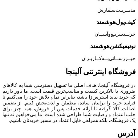
مدیــریـت‌سـفارش
کیف‌پول‌هوشمند
خریــد‌سریـع‌و‌آســان
نوتیفیکشن‌هوشمند
خبــررســانی‌بــه‌کــاربـران
فروشگاه‌ اینترنتی‌ آلینجا
در فروشگاه آلینجا، هدف اصلی ما تسهیل دسترسی شما به کالاهای
ضروری با بالاترین کیفیت و مناسب‌ترین قیمت است. ما باور داریم
که خرید نباید استرس‌زا باشد، بنابراین تمام تلاش خود را می‌کنیم تا
فرآیند خرید را برایتان ساده، مطمئن و لذت‌بخش کنیم. از تضمین
اصالت کالا گرفته تا ارائه خدمات پس از فروش، همه چیز برای
جلب اعتماد و رضایت شما طراحی شده است. ما می‌خواهیم نه تنها
یک فروشگاه، بلکه همراهی قابل اعتماد در مسیر خریدتان باشیم.
آدرس