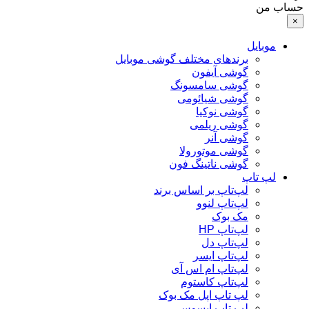
حساب من
×
موبایل
برندهای مختلف گوشی موبایل
گوشی آیفون
گوشی سامسونگ
گوشی شیائومی
گوشی نوکیا
گوشی ریلمی
گوشی آنر
گوشی موتورولا
گوشی ناتینگ فون
لپ تاپ
لپ‌تاپ بر اساس برند
لپ‌تاپ لنوو
مک بوک
لپ‌تاپ HP
لپ‌تاپ دل
لپ‌تاپ ایسر
لپ‌تاپ ام اس آی
لپ‌تاپ کاستوم
لپ تاپ اپل مک بوک
لپ تاپ ایسوس