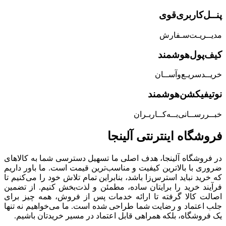
پنــل‌کاربری‌قوی
مدیــریـت‌سـفارش
کیف‌پول‌هوشمند
خریــد‌سریـع‌و‌آســان
نوتیفیکشن‌هوشمند
خبــررســانی‌بــه‌کــاربـران
فروشگاه‌ اینترنتی‌ آلینجا
در فروشگاه آلینجا، هدف اصلی ما تسهیل دسترسی شما به کالاهای
ضروری با بالاترین کیفیت و مناسب‌ترین قیمت است. ما باور داریم
که خرید نباید استرس‌زا باشد، بنابراین تمام تلاش خود را می‌کنیم تا
فرآیند خرید را برایتان ساده، مطمئن و لذت‌بخش کنیم. از تضمین
اصالت کالا گرفته تا ارائه خدمات پس از فروش، همه چیز برای
جلب اعتماد و رضایت شما طراحی شده است. ما می‌خواهیم نه تنها
یک فروشگاه، بلکه همراهی قابل اعتماد در مسیر خریدتان باشیم.