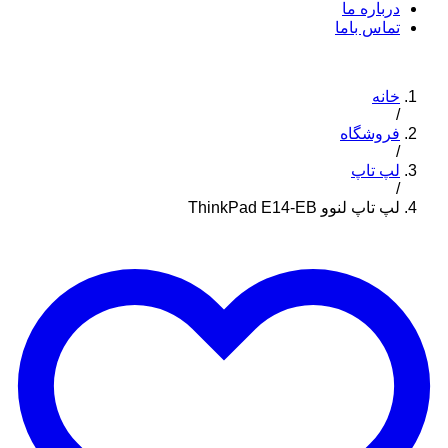
درباره ما
تماس باما
خانه
/
فروشگاه
/
لپ تاپ
/
لپ تاپ لنوو ThinkPad E14-EB